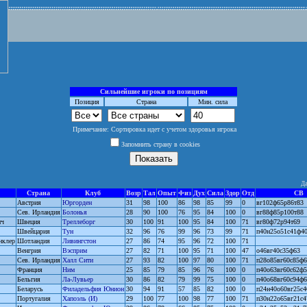
Сильнейшие игроки по позициям
Позиция
Страна
Мин. сила
Примечание: Сортировка идет с учетом здоровья игрока
Запомнить страну в cookies
Да
Страна
Клуб
Возр
Тал
Опыт
Физ
Дух
Сила
Здор
Отд
СВ
Австрия
Юргорден
31
98
100
86
98
85
99
0
вг102ф65р86т83
Сев. Ирландия
Болонья
28
90
100
76
95
84
100
0
вг88ф85р100т88
ич
Швеция
Треллеборг
30
100
91
100
95
84
100
71
вг80ф72р94т69
Швейцария
Тун
32
96
76
99
96
73
99
71
п40н25о51с41ф4
нклер
Шотландия
Ливингстон
27
86
74
95
96
72
100
71
Венгрия
Вэсприм
27
82
71
100
95
71
100
47
о46вг40с35ф63
Сев. Ирландия
Халл Сити
27
93
82
100
97
80
100
71
п28о85вг60с85ф6
Франция
Ним
25
85
79
85
96
76
100
0
п40о63вг60с62ф5
Бельгия
Ла-Лувьер
30
86
82
79
99
75
100
0
п40о68вг60с94ф6
Беларусь
Филадельфия Юнион
30
94
91
57
85
82
100
0
п24н40о60вг25с4
Португалия
Хапоэль (И)
29
100
77
100
98
77
100
71
п30н22о65вг21с4