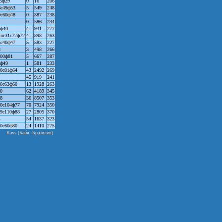
5ф29
0
16
206
6с49ф53
5
549
248
9с60ф48
0
387
238
0
586
234
5ф40
4
931
277
вг31с72ф72
4
898
263
5с40ф47
5
583
227
3
3
498
266
100ф81
5
667
287
2ф49
1
581
233
0с81ф64
43
2492
269
45
919
241
0с63ф60
13
1928
263
0
62
4189
345
8
36
8507
353
0с104ф77
70
7924
350
9с110ф88
27
2805
370
4
54
1637
323
0с60ф80
24
1410
275
Kavs (Байя, Бразилия)