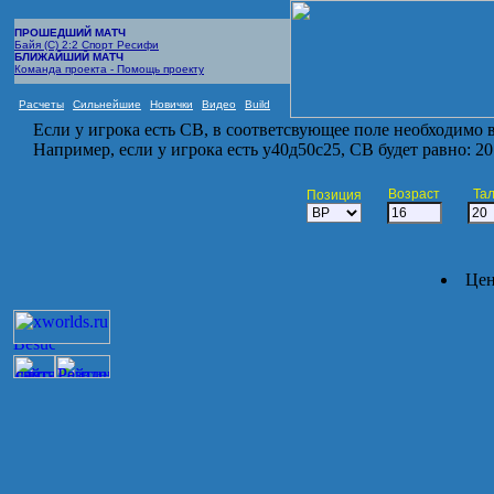
ПРОШЕДШИЙ МАТЧ
Байя (С) 2:2 Спорт Ресифи
БЛИЖАЙШИЙ МАТЧ
Команда проекта - Помощь проекту
Расчеты
Сильнейшие
Новички
Видео
Build
Если у игрока есть СВ, в соответсвующее поле необходимо вп
Например, если у игрока есть у40д50с25, СВ будет равно: 20 +
Возраст
Та
Позиция
Цен